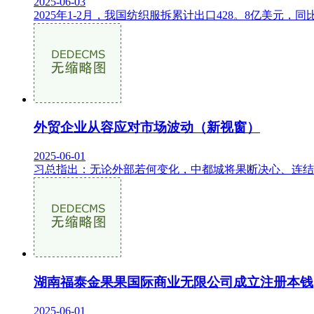
2025-06-03
2025年1-2月，我国纺织服拆累计出口428。8亿美元，
外贸企业从容应对市场波动（新视窗）
2025-06-01
习总指出：无论外部若何变化，中都城将果断决心、连结
湖南福泰金果果国际商业无限公司成立注册本钱
2025-06-01