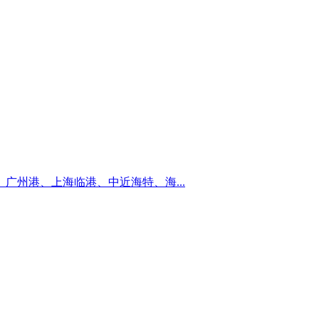
广州港、上海临港、中近海特、海...