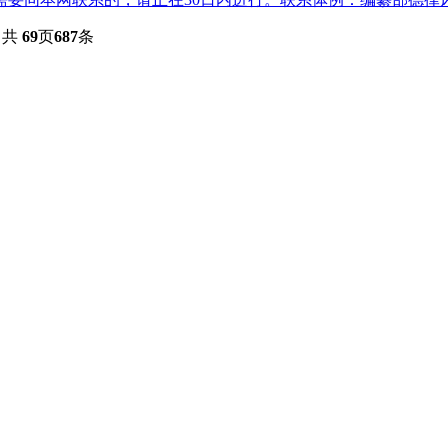
共
69
页
687
条