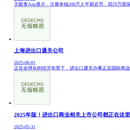
天眼查App显示，注册本钱200万人平易近币，四川万蓉
上海进出口通关公司
2025-06-01
正在全球化的经济布景下，进出口通关办事正在国际商业
2025年版！进出口商业相关上市公司都正在这
2025-05-31