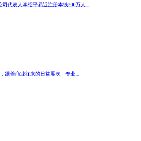
代表人李绍平易近注册本钱200万人...
跟着商业往来的日益屡次，专业...