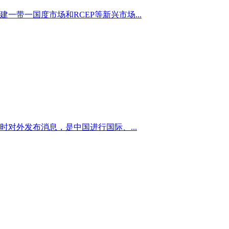
带一国度市场和RCEP等新兴市场...
时对外发布消息，是中国进行国际、...