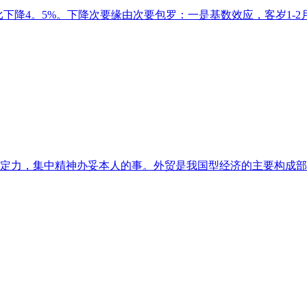
同比下降4。5%。下降次要缘由次要包罗：一是基数效应，客岁1-2月
定力，集中精神办妥本人的事。外贸是我国型经济的主要构成部门