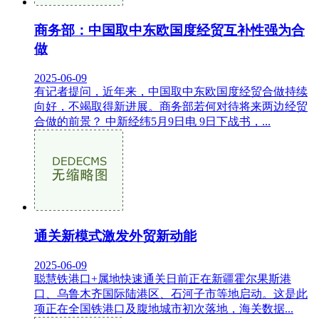
商务部：中国取中东欧国度经贸互补性强为合
做
2025-06-09
有记者提问，近年来，中国取中东欧国度经贸合做持续
向好，不竭取得新进展。商务部若何对待将来两边经贸
合做的前景？ 中新经纬5月9日电 9日下战书，...
通关新模式激发外贸新动能
2025-06-09
聪慧铁港口+属地快速通关日前正在新疆霍尔果斯港
口、乌鲁木齐国际陆港区、石河子市等地启动。这是此
项正在全国铁港口及腹地城市初次落地，海关数据...