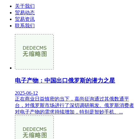
关于我们
贸易动态
贸易资讯
联系我们
电子产物：中国出口俄罗斯的潜力之星
2025-06-12
正在商业日益慎密的当下，嘉尚征询通过其俄数通平
台，对俄罗斯市场进行了深切调研阐发。俄罗斯消费者
对电子产物的需求持续增加，特别是智妙手机、...