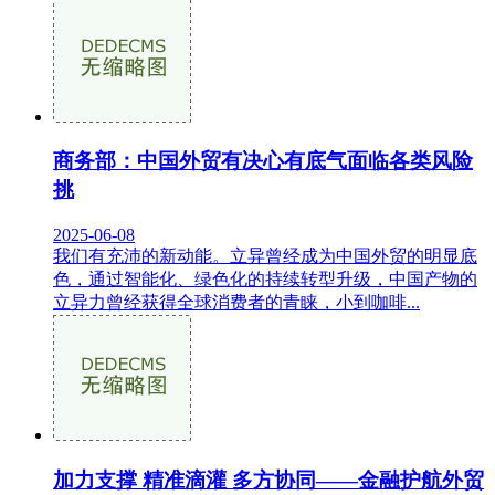
商务部：中国外贸有决心有底气面临各类风险
挑
2025-06-08
我们有充沛的新动能。立异曾经成为中国外贸的明显底
色，通过智能化、绿色化的持续转型升级，中国产物的
立异力曾经获得全球消费者的青睐，小到咖啡...
加力支撑 精准滴灌 多方协同——金融护航外贸