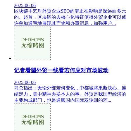
2025-06-06
区块链手艺对外贸企业SEO的潜正在影响是深远而多元
的。起首，区块链的去核心化特征使得外贸企业可以或
许愈加通明地展现其产物和办事消息，加强用户...
记者看望外贸一线看若何应对市场波动
2025-06-06
习总指出：无论外部若何变化，中都城将果断决心、连
结定力，集中精神办妥本人的事。外贸是我国型经济的
主要构成部门，也是通顺国内国际双轮回的环...