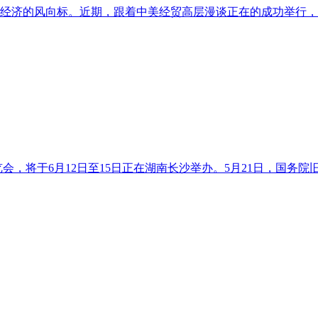
经济的风向标。近期，跟着中美经贸高层漫谈正在的成功举行，两
，将于6月12日至15日正在湖南长沙举办。5月21日，国务院旧