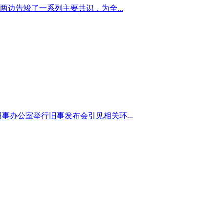
边告竣了一系列主要共识，为全...
事办公室举行旧事发布会引见相关环...