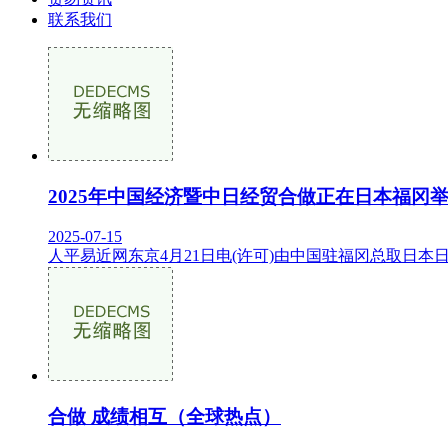
联系我们
2025年中国经济暨中日经贸合做正在日本福冈
2025-07-15
人平易近网东京4月21日电(许可)由中国驻福冈总取日本
合做 成绩相互（全球热点）