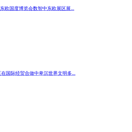
欧国度博览会数智中东欧展区展...
国际经贸合做中卑沉世界文明多...