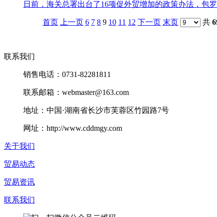
日前，海关总署出台了16项促外贸增加的政策办法，包罗
首页
上一页
6
7
8
9
10
11
12
下一页
末页
共
6
联系我们
销售电话：0731-82281811
联系邮箱：webmaster@163.com
地址：中国·湖南省长沙市芙蓉区竹园路7号
网址：http://www.cddmgy.com
关于我们
贸易动态
贸易资讯
联系我们