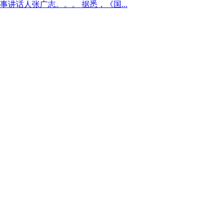
话人张广志。。。 据悉，《国...