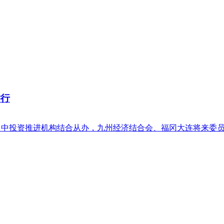
举行
日中投资推进机构结合从办，九州经济结合会、福冈大连将来委员会、