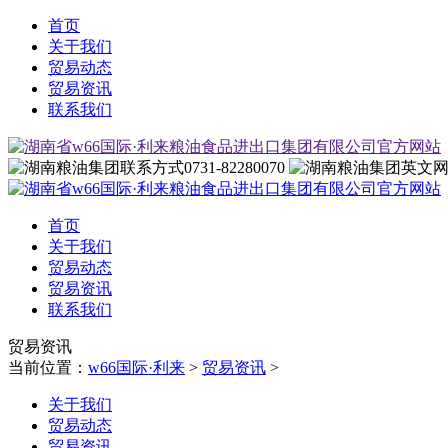
首页
关于我们
贸易动态
贸易资讯
联系我们
0731-82280070
首页
关于我们
贸易动态
贸易资讯
联系我们
贸易资讯
当前位置：
w66国际·利来
>
贸易资讯
>
关于我们
贸易动态
贸易资讯