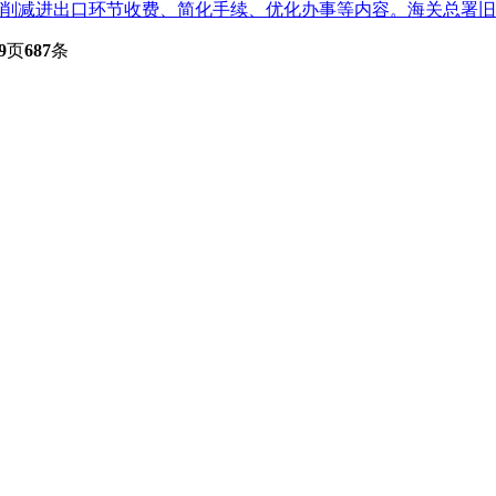
削减进出口环节收费、简化手续、优化办事等内容。海关总署旧事讲
9
页
687
条