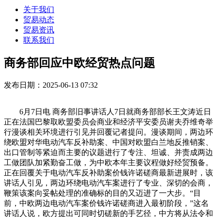
关于我们
贸易动态
贸易资讯
联系我们
商务部回应中欧经贸热点问题
发布日期：2025-06-13 07:32
6月7日电 商务部旧事讲话人7日就商务部部长王文涛近日
正在法国巴黎取欧盟委员会商业和经济平安委员谢夫乔维奇举
行漫谈相关环境进行引见并回覆记者提问。漫谈期间，两边环
绕欧盟对华电动汽车反补助案、中国对欧盟白兰地反推销案、
出口管制等紧迫而主要的议题进行了专注、坦诚、并责成两边
工做团队加紧勤奋工做，为中欧本年主要议程做好经贸预备。
正在回覆关于电动汽车反补助案价钱许诺磋商最新进展时，该
讲话人引见，两边环绕电动汽车案进行了专业、深切的会商，
鞭策该案向妥帖处理的准确标的目的又迈进了一大步。“目
前，中欧两边电动汽车案价钱许诺磋商进入最初阶段，”这名
讲话人说，欧方提出可同时切磋新的手艺径，中方将从法令和