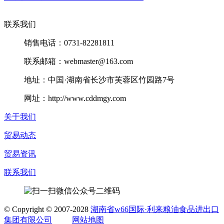
联系我们
销售电话：0731-82281811
联系邮箱：webmaster@163.com
地址：中国·湖南省长沙市芙蓉区竹园路7号
网址：http://www.cddmgy.com
关于我们
贸易动态
贸易资讯
联系我们
©
Copyright © 2007-2028
湖南省w66国际·利来粮油食品进出口
集团有限公司
网站地图